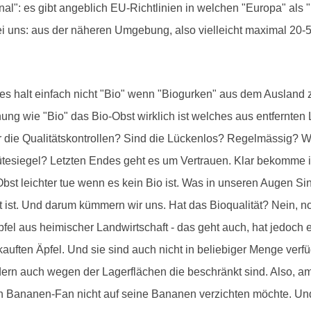
al": es gibt angeblich EU-Richtlinien in welchen "Europa" als "
bei uns: aus der näheren Umgebung, also vielleicht maximal 20
n es halt einfach nicht "Bio" wenn "Biogurken" aus dem Ausland 
nung wie "Bio" das Bio-Obst wirklich ist welches aus entfernten
ür die Qualitätskontrollen? Sind die Lückenlos? Regelmässig? 
Gütesiegel? Letzten Endes geht es um Vertrauen. Klar bekomme
bst leichter tue wenn es kein Bio ist. Was in unseren Augen Si
 ist. Und darum kümmern wir uns. Hat das Bioqualität? Nein, nor
pfel aus heimischer Landwirtschaft - das geht auch, hat jedoch
kauften Äpfel. Und sie sind auch nicht in beliebiger Menge verf
n auch wegen der Lagerflächen die beschränkt sind. Also, am 
ein Bananen-Fan nicht auf seine Bananen verzichten möchte. Und 